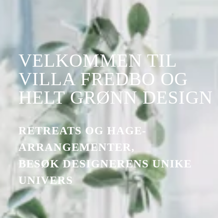
VELKOMMEN TIL
VILLA FREDBO OG
HELT GRØNN DESIGN
RETREATS OG HAGE-
ARRANGEMENTER,
BESØK DESIGNERENS UNIKE
UNIVERS