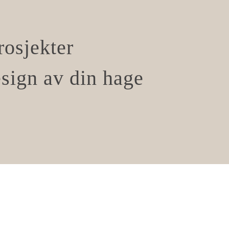
rosjekter
esign av din hage