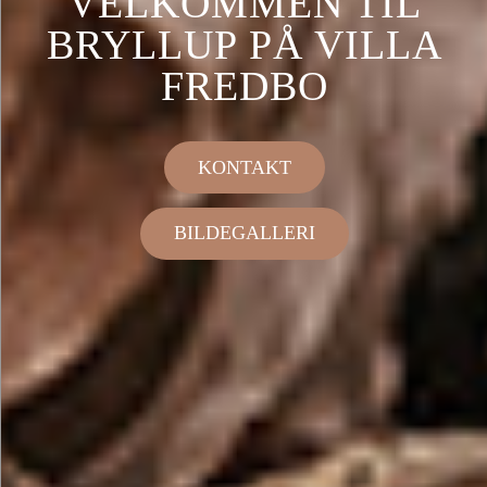
VELKOMMEN TIL
BRYLLUP PÅ VILLA
FREDBO
KONTAKT
BILDEGALLERI