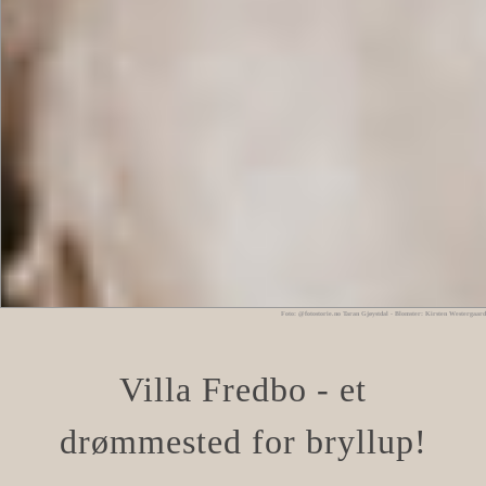
Foto: @fotostorie.no Taran Gjøystdal - Blomster: Kirsten Westergaard
Villa Fredbo - et
drømmested for bryllup!